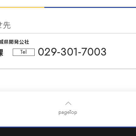
せ先
城県開発公社
029-301-7003
課
Tel
pageTop