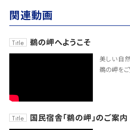
工事発注図(坂東)
詳しくはこちら
関連動画
令和8年度工事の発注見通し一覧(R8第
見
2022.12.06
鵜の岬へようこそ
お知らせ
工事発注図(阿見)
Title
「水道出前教室」
を開催しました！
美しい自
鵜の岬をご
2026.07.09
一般競争入札のご案内
2022.11.02
お知らせ
第76-53号 坂東山地区 植栽工事(区
詳しくはこちら
「建設フェスタ2022」
に出展しました
国民宿舎「鵜の岬」のご案内
Title