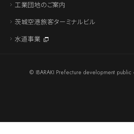
工業団地のご案内
フロンティアパーク坂東(坂東山地区)
注見通し(令和7年度第2四半期分)につ
茨城空港旅客ターミナルビル
とおりです。
水道事業
令和7年度工事の発注見通し一覧(R7第
東
工事発注図(坂東)
© IBARAKI Prefecture development public 
2025.07.03
一般競争入札のご案内
「第36-46号 稲敷工業団地 植栽工事
詳しくはこちら