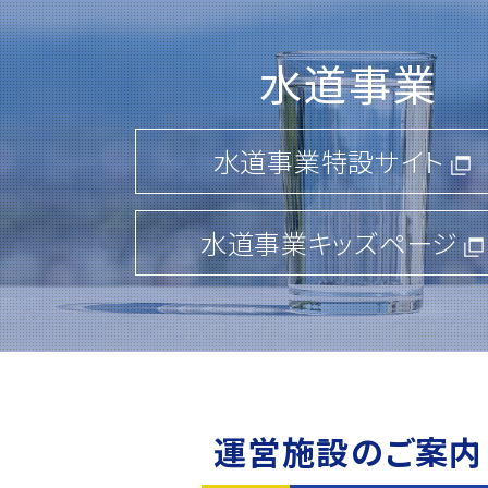
2026.02.02
一般競争入札のご案内
水道事業
「第65-278号 茨城中央工業団地 
工事」
水道事業特設サイト
詳しくはこちら
水道事業キッズページ
2026.01.08
一般競争入札のご案内
「第80-22号 ひたちなか地区(第2期
装・上下水道工事」
運営施設のご案内
「第76-44号 坂東山地区 交差点改