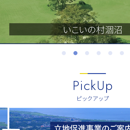
茨城県開発公社ビ
いこいの村涸沼
水戸浄水場
PickUp
ピックアップ