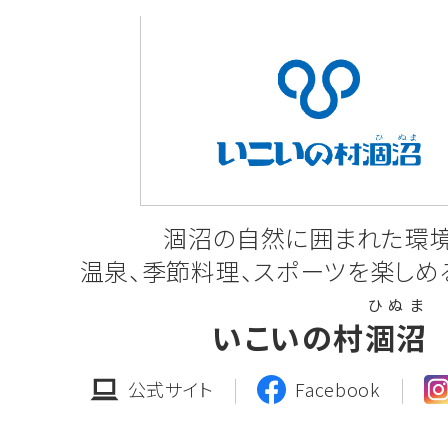
とおりです。
令和7年度工事の発注見通し一覧(R7第
東
工事発注図(坂東)
涸沼の自然に囲まれた環
2025.12.16
一般競争入札のご案内
温泉、季節料理、スポーツを楽しめ
ひ ぬ ま
「第68-207号 茨城中央工業団地(
いこいの村
涸沼
路改良舗装・上水整備工事(その2)」
公式サイト
Facebook
詳しくはこちら