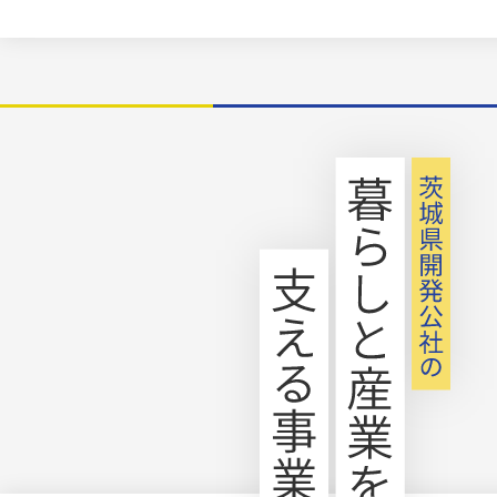
詳しくはこちら
2026.05.18
工事発注見通しの公表
阿見実穀地区に係る工事発注見通し(
1四半期分)については、次のとおりです
令和8年度工事の発注見通し一覧(R8第
見
工事発注図(阿見)