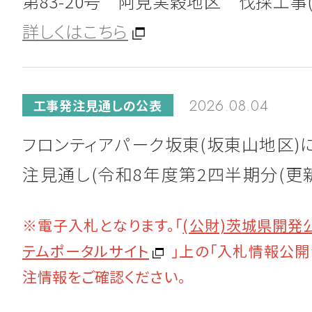
第83-20号 阿見実穀地区 伐採工事(
詳しくはこちら
詳しくはこちら
2023.03.08
お知らせ
2026.08.04
工事発注見通しの公表
「第99回 霞ヶ浦・北浦地域清掃大作
フロンティアパーク坂東(坂東山地区)
加しました。
注見通し(令和8年度第2四半期分(更新
実穀地区に係る工事発注見通し(令和
※電子入札となります。「
(公財)茨城県開発
半期分)については、次のとおりです。
2022.12.08
お知らせ
テムポータルサイト
」上の
「入札情報公開
令和8年度工事の発注見通し一覧(R8第
茨城県開発公社ビル デジタルサイネ
注情報をご確認ください。
新)坂東
載する広告主を募集しています