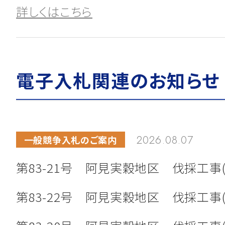
詳しくはこちら
2024.09.20
お知らせ
電子入札関連のお知らせ
「稲敷工業団地」土地売買契約締結に
詳しくはこちら
2026.08.07
一般競争入札のご案内
第83-21号 阿見実穀地区 伐採工事(
2024.01.10
公募のお知らせ
茨城空港ターミナルビルにおけるテ
第83-22号 阿見実穀地区 伐採工事(
（免税売店）の決定について