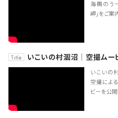
2026.07.06
工事発注見通しの公表
海鵜のう
2022.10.21
お知らせ
岬」をご案
フロンティアパーク坂東(坂東山地区)
ホームページをリニューアルしました。
注見通し(令和8年度第2四半期分)につ
今後ともよろしくお願いいたします。
とおりです。
令和8年度工事の発注見通し一覧(R8第
いこいの村涸沼｜空撮ムービ
Title
2022.09.05
お知らせ
東
いこいの
風水害を想定した防災訓練を実施しま
工事発注図(坂東)
空撮による
令和４年８月４日、開発公社では企業
ビーを公開
水害を想定した防災訓練を実施しました
2026.05.21
一般競争入札のご案内
詳しくはこちら
第83-7号 阿見実穀地区 伐木工事(そ