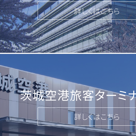
詳しくはこちら
詳しくはこちら
2026.02.27
一般競争入札のご案内
「第80-24号 ひたちなか地区(第2期)
「第67-199号 北浦複合団地 伐木
1)」
茨城空港旅客ターミ
「第67-200号 北浦複合団地 伐木
2)」
詳しくはこちら
「第67-201号 北浦複合団地 伐木
3)」