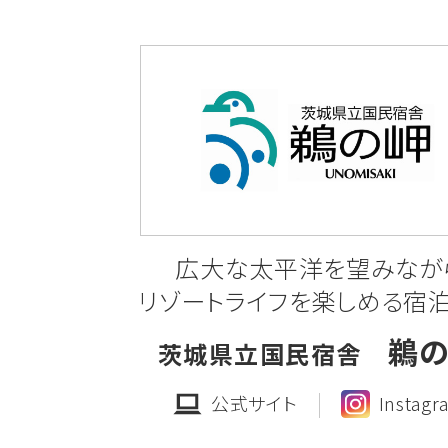
水道工事」
「第76-45号 坂東山地区 道路改良
道工事(その4)」
「第76-46号 坂東山地区 道路改良
道工事(その5)」
詳しくはこちら
広大な太平洋を望みなが
リゾートライフを楽しめる宿
2025.12.17
工事発注見通しの公表
鵜
茨城県立国民宿舎
フロンティアパーク坂東(坂東山地区)
公式サイト
Instagr
注見通し(令和7年度第4四半期分)につ