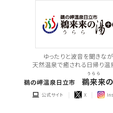
2025.12.12
工事発注見通しの公表
ひたちなか地区(第2期)に係る工事発注
7年度 第4四半期分)については、次のと
令和7年度工事の発注見通し一覧(R7
ゆったりと波音を聞きなが
天然温泉で癒される日帰り温
工事発注図(ひたちなか2期北側)
う ら ら
鵜来来
鵜の岬温泉日立市
公式サイト
X
In
2025.10.20
一般競争入札のご案内
「第68-205号 茨城中央工業団地(笠