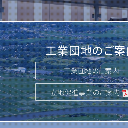
詳しくはこちら
2026.02.20
一般競争入札のご案内
工業団地のご案
「第68-208号 茨城中央工業団地(
路改良舗装・上水整備工事(その3)」
工業団地のご案内
「第68-209号 茨城中央工業団地(
路改良舗装・上水整備工事(その4)」
立地促進事業のご案内
詳しくはこちら