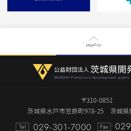
フロンティアパーク坂東(坂東山地区)
注見通し(令和7年度第3四半期分)につ
とおりです。
令和7年度工事の発注見通し一覧(R7第
pageTop
東
工事発注図(坂東)
2025.09.19
一般競争入札のご案内
〒310-0852
茨城県水戸市笠原町978-25
茨城県
「第68-206号 茨城中央工業団地（
路改良舗装工事」
029
029-301-7000
Tel
Fax