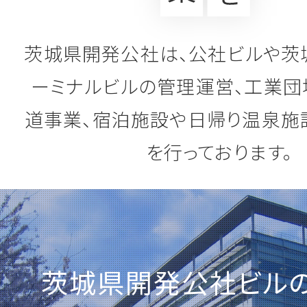
2026.03.31
一般競争入札のご案内
茨城県開発公社は、
公社ビルや茨
第76-48号 坂東山地区 造成工事(区
ーミナルビルの管理運営、
工業団
第76-49号 坂東山地区 造成工事(区
第76-50号 坂東山地区 上下水道
道事業、
宿泊施設や日帰り温泉施
詳しくはこちら
を行っております。
2026.03.4
一般競争入札のご案内
「第83-3号 圏央道ＩＣ周辺地区(そ
茨城県開発公社ビル
事」