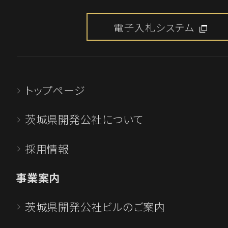
詳しくはこちら
電子入札システム
2025.08.18
一般競争入札のご案内
トップページ
「第76-39号 坂東山地区 道路改良
事（その１）」
茨城県開発公社について
「第76-40号 坂東山地区 流末整備
採用情報
詳しくはこちら
事業案内
茨城県開発公社ビルのご案内
2025.08.08
工事発注見通しの公表